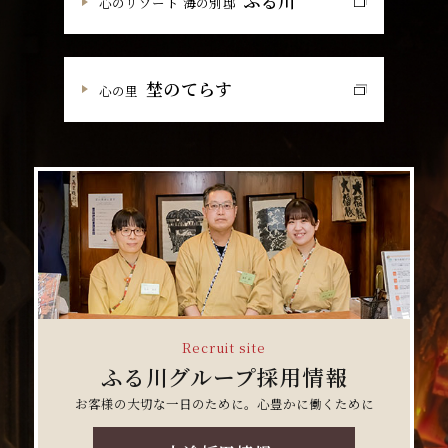
ふる川
心のリゾート 海の別邸
埜のてらす
心の里
Recruit site
ふる川グループ採用情報
お客様の大切な一日のために。心豊かに働くために