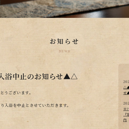
お知らせ
NEWS
入浴中止のお知らせ▲△
20
△
がとうございます。
せ
20
帰り入浴を中止とさせていただきます。
※
『
内