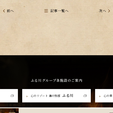
前へ
記事一覧へ
次へ
ふる川グループ各施設のご案内
ふる川
心のリゾート 海の別邸
心の里