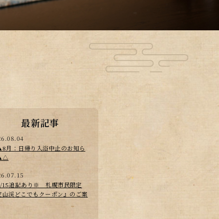
最新記事
26.08.04
▲8月：日帰り入浴中止のお知ら
▲△
26.07.15
7/15追記あり※ 札幌市民限定
定山渓どこでもクーポン』のご案