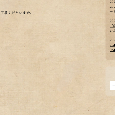
20
2
ー
ご了承くださいませ。
20
【
ひ
20
△
せ