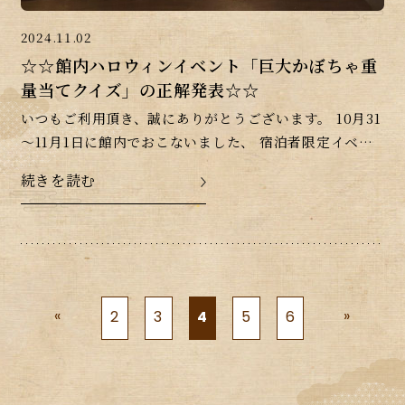
2024.11.02
☆☆館内ハロウィンイベント「巨大かぼちゃ重
量当てクイズ」の正解発表☆☆
いつもご利用頂き、誠にありがとうございます。 10月31
～11月1日に館内でおこないました、 宿泊者限定イベン
ト「巨大かぼちゃ重量当てクイズ」の正解を発表させて
続きを読む
いただきます。 正解の重量は「67㎏」で […]
«
»
2
3
4
5
6