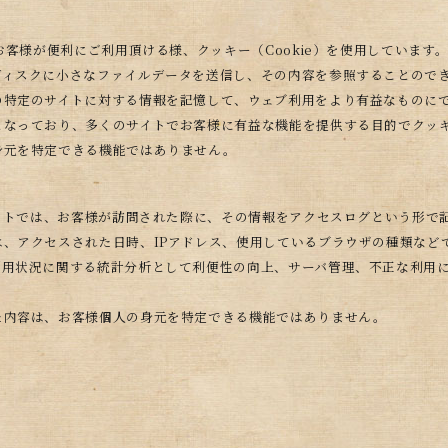
、お客様が便利にご利用頂ける様、クッキー（Cookie）を使用しています
ディスクに小さなファイルデータを送信し、その内容を参照することので
の特定のサイトに対する情報を記憶して、ウェブ利用をより有益なものに
となっており、多くのサイトでお客様に有益な機能を提供する目的でクッ
身元を特定できる機能ではありません。
サイトでは、お客様が訪問された際に、その情報をアクセスログという形で
、アクセスされた日時、IPアドレス、使用しているブラウザの種類など
利用状況に関する統計分析として利便性の向上、サーバ管理、不正な利用
た内容は、お客様個人の身元を特定できる機能ではありません。
川