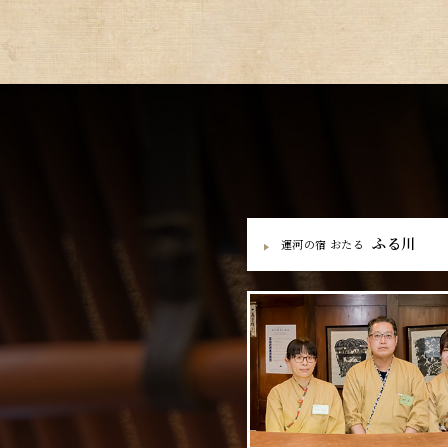
ふる川
運河の宿 おたる