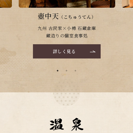
壺中天
（こちゅうてん）
九州 古民家×小樽 石蔵倉庫
蔵造りの個室食事処
詳しく見る