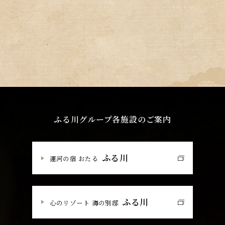
ふる川グループ各施設のご案内
ふる川
運河の宿 おたる
ふる川
心のリゾート 海の別邸