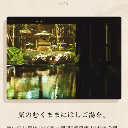
SPA
気のむくままにはしご湯を。
定山渓温泉は1866年に開祖“美泉定山”が湯を開