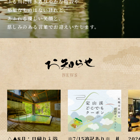
ふる川にはきらびやかな施設や
裕福なものはないけれど、
あふれる優しい笑顔と、
慈しみのある言葉でお迎えいたします。
NEWS
△▲8月：日帰り入浴
※7/15追記あり※ 札
202