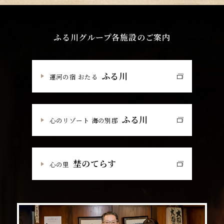
ふる川グループ各施設のご案内
ふる川
運河の宿 おたる
ふる川
心のリゾート 海の別邸
埜のてらす
心の里