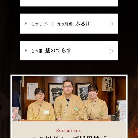
ふる川
心のリゾート 海の別邸
埜のてらす
心の里
Recruit site