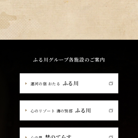
ふる川グループ各施設のご案内
ふる川
運河の宿 おたる
ふる川
心のリゾート 海の別邸
埜のてらす
心の里