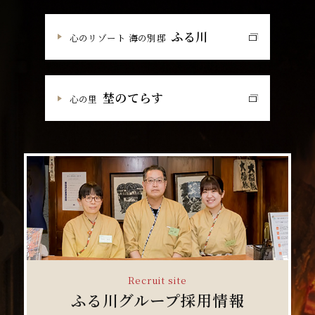
ふる川
心のリゾート 海の別邸
埜のてらす
心の里
Recruit site
ふる川グループ採用情報