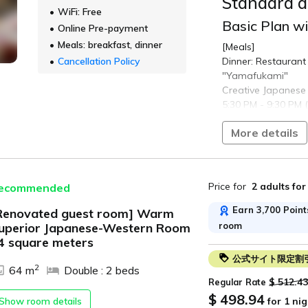
20
2
ー
20
【
ひ
20
△
せ