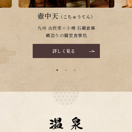
壺中天
（こちゅうてん）
九州 古民家×小樽 石蔵倉庫
蔵造りの個室食事処
詳しく見る