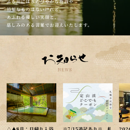
ふる川にはきらびやかな施設や
裕福なものはないけれど、
あふれる優しい笑顔と、
慈しみのある言葉でお迎えいたします。
NEWS
△▲8月：日帰り入浴
※7/15追記あり※ 札
202