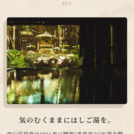
SPA
気のむくままにはしご湯を。
定山渓温泉は1866年に開祖“美泉定山”が湯を開