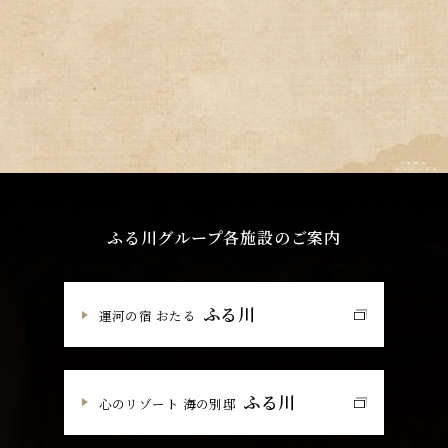
ふる川グループ各施設のご案内
ふる川
運河の宿 おたる
ふる川
心のリゾート 海の別邸