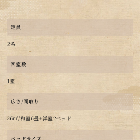
定員
2名
客室数
1室
広さ/間取り
36㎡/和室6畳+洋室2ベッド
ベッドサイズ