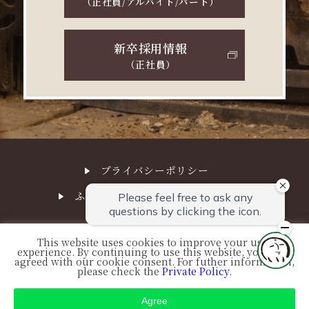
（正社員/アルバイト/パート）
新卒採用情報
（正社員）
プライバシーポリシー
ふる川サステナビリティ経営方針
This website uses cookies to improve your user
experience. By continuing to use this website, you have
© FURUKAWA. All Right Reserved.
agreed with our cookie consent. For futher information,
please check the
Private Policy
.
Agree