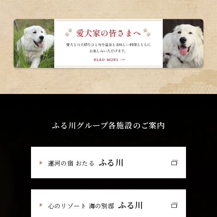
ふる川グループ各施設のご案内
ふる川
運河の宿 おたる
ふる川
心のリゾート 海の別邸